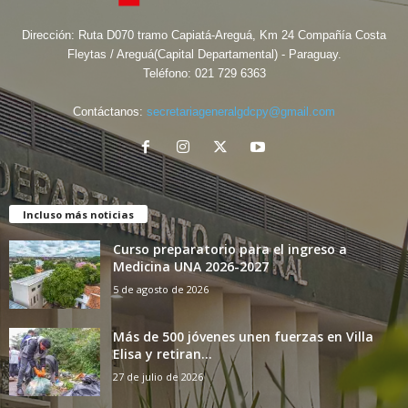
Dirección: Ruta D070 tramo Capiatá-Areguá, Km 24 Compañía Costa
Fleytas / Areguá(Capital Departamental) - Paraguay.
Teléfono:
021 729 6363
Contáctanos:
secretariageneralgdcpy@gmail.com
Incluso más noticias
Curso preparatorio para el ingreso a
Medicina UNA 2026-2027
5 de agosto de 2026
Más de 500 jóvenes unen fuerzas en Villa
Elisa y retiran...
27 de julio de 2026