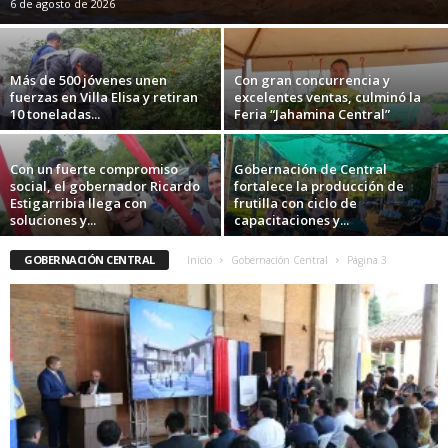
6 de agosto de 2026
Más de 500 jóvenes unen
Con gran concurrencia y
fuerzas en Villa Elisa y retiran
excelentes ventas, culminó la
10 toneladas...
Feria “Jahamina Central”
Con un fuerte compromiso
Gobernación de Central
social, el gobernador Ricardo
fortalece la producción de
Estigarribia llega con
frutilla con ciclo de
soluciones y...
capacitaciones y...
GOBERNACIÓN CENTRAL
Inicio
Gobernación Central
Página 3