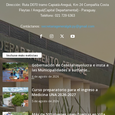
Dirección: Ruta D070 tramo Capiatá-Areguá, Km 24 Compañía Costa
Fleytas / Areguá(Capital Departamental) - Paraguay.
Teléfono:
021 729 6363
Contáctanos:
secretariageneralgdcpy@gmail.com
Incluso más noticias
Gobernación de Central involucra e insta a
las Municipalidades a sumarse...
6 de agosto de 2026
Curso preparatorio para el ingreso a
Medicina UNA 2026-2027
5 de agosto de 2026
Más de 500 jóvenes unen fuerzas en Villa