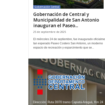
n
Gobernación Central
t
Gobernación de Central y
o
Municipalidad de San Antonio
C
e
inauguran el Paseo...
n
25 de septiembre de 2025
t
r
El miércoles 24 de septiembre, fue inaugurado oficialme
tan esperado Paseo Costero San Antonio, un moderno
a
espacio de recreación y esparcimiento que se...
l
Dirección: Ruta D070 tramo Capiatá-Areguá, Km 24