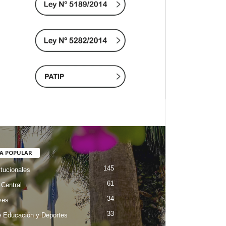
A POPULAR
145
itucionales
61
Central
34
ves
33
e Educación y Deportes