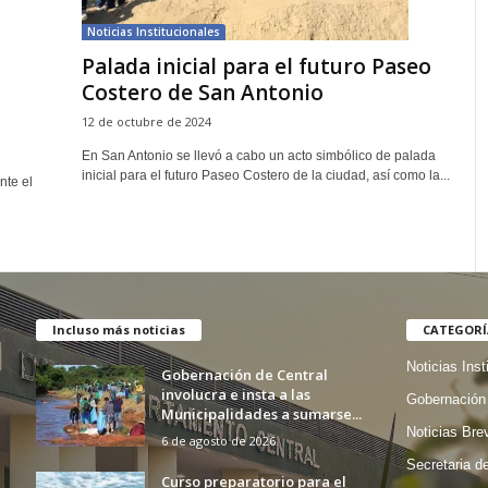
Noticias Institucionales
Palada inicial para el futuro Paseo
Costero de San Antonio
12 de octubre de 2024
En San Antonio se llevó a cabo un acto simbólico de palada
inicial para el futuro Paseo Costero de la ciudad, así como la...
nte el
Incluso más noticias
CATEGORÍ
Noticias Inst
Gobernación de Central
involucra e insta a las
Gobernación 
Municipalidades a sumarse...
Noticias Bre
6 de agosto de 2026
Secretaria d
Curso preparatorio para el