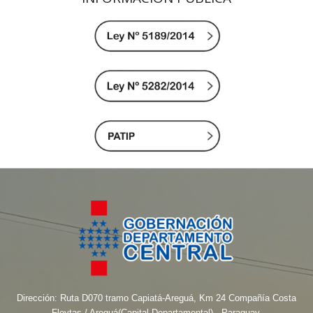
Dirección: Ruta D070 tramo Capiatá-Areguá, Km 24 Compañía Costa
Fleytas / Areguá(Capital Departamental) - Paraguay.