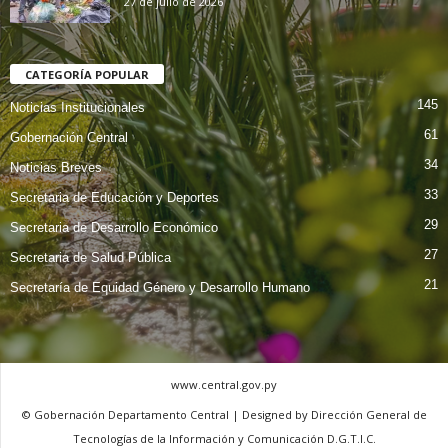
27 de julio de 2026
CATEGORÍA POPULAR
145
Noticias Institucionales
61
Gobernación Central
34
Noticias Breves
33
Secretaria de Educación y Deportes
29
Secretaria de Desarrollo Económico
27
Secretaria de Salud Pública
21
Secretaría de Equidad Género y Desarrollo Humano
www.central.gov.py
© Gobernación Departamento Central | Designed by Dirección General de
Tecnologías de la Información y Comunicación D.G.T.I.C.