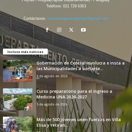
Teléfono:
021 729 6363
Contáctanos:
secretariageneralgdcpy@gmail.com
Incluso más noticias
Gobernación de Central involucra e insta a
las Municipalidades a sumarse...
6 de agosto de 2026
Curso preparatorio para el ingreso a
Medicina UNA 2026-2027
5 de agosto de 2026
Más de 500 jóvenes unen fuerzas en Villa
Elisa y retiran...