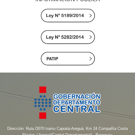
Dirección: Ruta D070 tramo Capiatá-Areguá, Km 24 Compañía Costa
Fleytas / Areguá(Capital Departamental) - Paraguay.