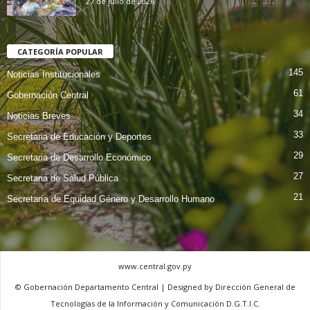
27 de julio de 2026
CATEGORÍA POPULAR
145
Noticias Institucionales
61
Gobernación Central
34
Noticias Breves
33
Secretaria de Educación y Deportes
29
Secretaria de Desarrollo Económico
27
Secretaria de Salud Pública
21
Secretaría de Equidad Género y Desarrollo Humano
www.central.gov.py
© Gobernación Departamento Central | Designed by Dirección General de
Tecnologías de la Información y Comunicación D.G.T.I.C.