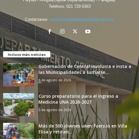
Teléfono:
021 729 6363
Contáctanos:
secretariageneralgdcpy@gmail.com
Incluso más noticias
Gobernación de Central involucra e insta a
las Municipalidades a sumarse...
6 de agosto de 2026
Curso preparatorio para el ingreso a
Medicina UNA 2026-2027
5 de agosto de 2026
Más de 500 jóvenes unen fuerzas en Villa
Elisa y retiran...