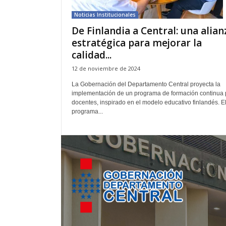
n
Noticias Institucionales
t
De Finlandia a Central: una alian
o
estratégica para mejorar la
C
e
calidad...
n
12 de noviembre de 2024
t
r
La Gobernación del Departamento Central proyecta la
implementación de un programa de formación continua 
a
docentes, inspirado en el modelo educativo finlandés. E
l
programa...