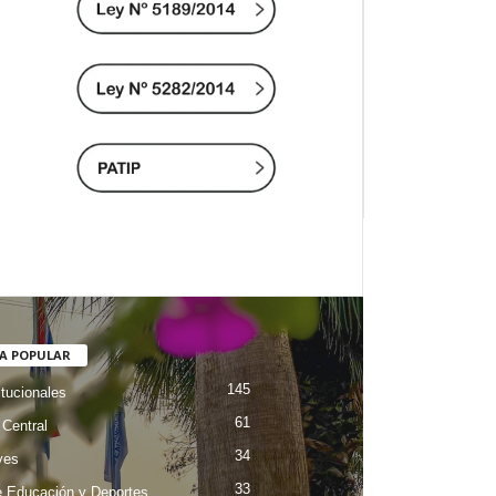
A POPULAR
145
itucionales
61
Central
34
ves
33
e Educación y Deportes