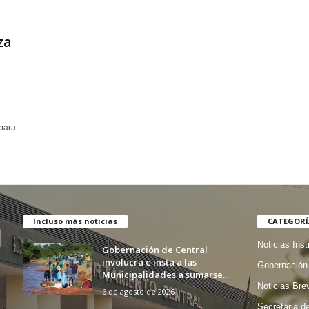
za
para
l
Incluso más noticias
CATEGORÍ
Noticias Inst
Gobernación de Central
involucra e insta a las
Gobernación 
Municipalidades a sumarse...
Noticias Bre
6 de agosto de 2026
Secretaria d