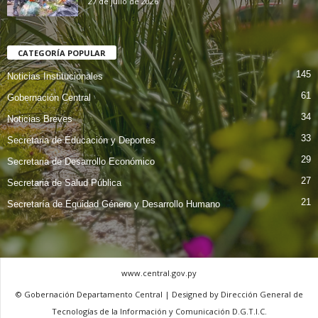
27 de julio de 2026
CATEGORÍA POPULAR
145
Noticias Institucionales
61
Gobernación Central
34
Noticias Breves
33
Secretaria de Educación y Deportes
29
Secretaria de Desarrollo Económico
27
Secretaria de Salud Pública
21
Secretaría de Equidad Género y Desarrollo Humano
www.central.gov.py
© Gobernación Departamento Central | Designed by Dirección General de
Tecnologías de la Información y Comunicación D.G.T.I.C.