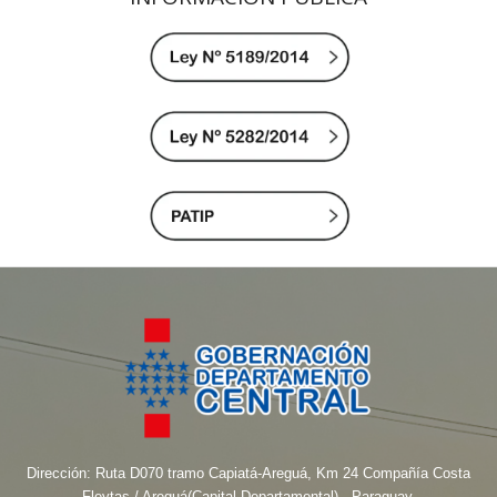
Dirección: Ruta D070 tramo Capiatá-Areguá, Km 24 Compañía Costa
Fleytas / Areguá(Capital Departamental) - Paraguay.