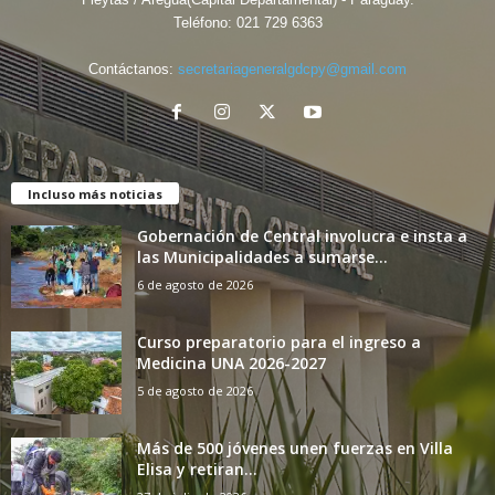
Teléfono:
021 729 6363
Contáctanos:
secretariageneralgdcpy@gmail.com
Incluso más noticias
Gobernación de Central involucra e insta a
las Municipalidades a sumarse...
6 de agosto de 2026
Curso preparatorio para el ingreso a
Medicina UNA 2026-2027
5 de agosto de 2026
Más de 500 jóvenes unen fuerzas en Villa
Elisa y retiran...