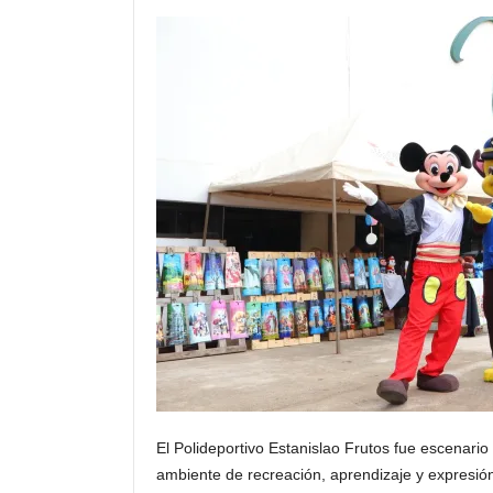
n
t
o
C
e
n
t
r
a
l
El Polideportivo Estanislao Frutos fue escenario
ambiente de recreación, aprendizaje y expresión 