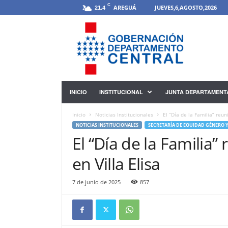
C
AREGUÁ
JUEVES,6,AGOSTO,2026
21.4
G
o
b
e
r
n
a
INICIO
INSTITUCIONAL
JUNTA DEPARTAMENT
c
i
Inicio
Noticias Institucionales
El “Día de la Familia” reun
ó
NOTICIAS INSTITUCIONALES
SECRETARÍA DE EQUIDAD GÉNERO
n
El “Día de la Familia
D
e
en Villa Elisa
p
a
7 de junio de 2025
857
r
t
a
m
e