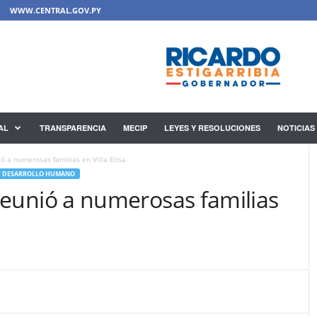
WWW.CENTRAL.GOV.PY
AL
TRANSPARENCIA
MECIP
LEYES Y RESOLUCIONES
NOTICIAS
ió a numerosas familias en Villa Elisa
 Y DESARROLLO HUMANO
” reunió a numerosas familias